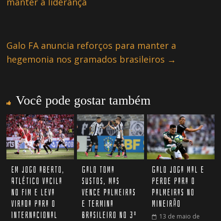
manter a liderança
Galo FA anuncia reforços para manter a
hegemonia nos gramados brasileiros
→
Você pode gostar também
Em jogo aberto,
Galo toma
Galo joga mal e
Atlético vacila
sustos, mas
perde para o
no fim e leva
vence Palmeiras
Palmeiras no
virada para o
e termina
Mineirão
Internacional
Brasileiro no 3º
13 de maio de