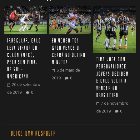
Irregular, Galo
Eu Acredito!
leva virada do
Galo vence o
Colón (ARG),
Ceará no último
Time joga com
pela semifinal
minuto!
personalidade,
da Sul-
6 de maio de
jovens decidem
Americana
2019
0
e Galo volta a
20 de setembro
vencer no
de 2019
0
Brasileiro
7 de novembro
de 2019
0
Deixe uma resposta