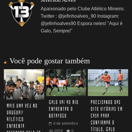
Apaixonado pelo Clube Atlético Mineiro.
Twitter : @jefinhoalves_90 Instagram:
@jefinhoalves90 Espora neles! "Aqui é
Galo, Sempre!"
Você pode gostar também
Galo vai ao Rio
Precisando das
Mais uma vez no
enfrentar o
oito vitórias em
Uruguai!
Botafogo
casa para
Atlético
confirmar o
6 de setembro
enfrenta
título, Galo
de 2019
0