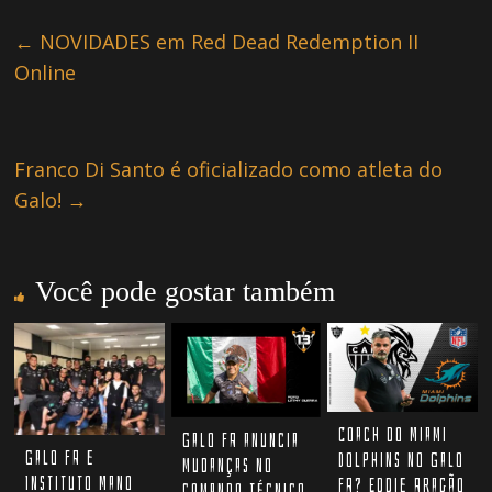
←
NOVIDADES em Red Dead Redemption II
Online
Franco Di Santo é oficializado como atleta do
Galo!
→
Você pode gostar também
Coach do Miami
Galo FA anuncia
Galo FA e
Dolphins no Galo
mudanças no
Instituto Mano
FA? Eddie Aragão
comando técnico