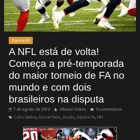
Espora FA
A NFL está de volta!
Começa a pré-temporada
do maior torneio de FA no
mundo e com dois
brasileiros na disputa
7 de agosto de 2019
Allisson Otávio
0 comentários
,
,
,
,
Cairo Santos
Durval Neto
Duzão
Espora FA
NFL