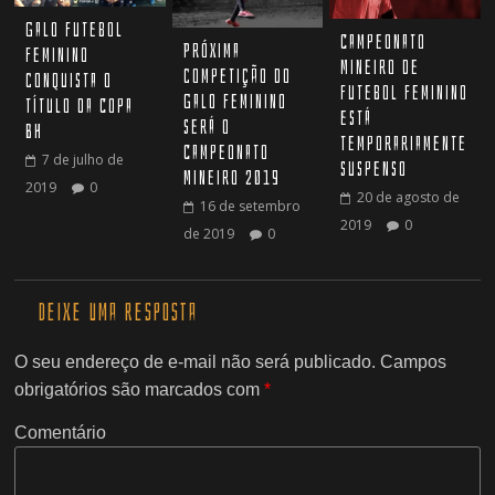
Galo Futebol
Campeonato
Próxima
Feminino
Mineiro de
competição do
conquista o
Futebol Feminino
Galo Feminino
título da Copa
está
será o
BH
temporariamente
Campeonato
7 de julho de
suspenso
Mineiro 2019
2019
0
20 de agosto de
16 de setembro
2019
0
de 2019
0
Deixe uma resposta
O seu endereço de e-mail não será publicado.
Campos
obrigatórios são marcados com
*
Comentário