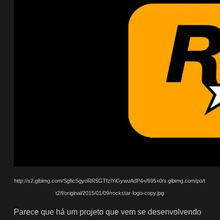
http://s2.glbimg.com/SgficSgyoRR5GTfzlYiGywuAdP4=/695×0/s.glbimg.com/po/t
t2/f/original/2015/01/09/rockstar-logo-copy.jpg
Parece que há um projeto que vem se desenvolvendo