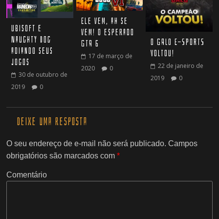
Ele vem, ah se
Ubisoft e
vem! O esperado
Naughty Dog
O GALO E-SPORTS
GTA 6
adiando seus
VOLTOU!
17 de março de
jogos
22 de janeiro de
2020
0
30 de outubro de
2019
0
2019
0
Deixe uma resposta
O seu endereço de e-mail não será publicado.
Campos
obrigatórios são marcados com
*
Comentário