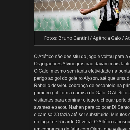
Fotos: Bruno Cantini / Agência Galo / At
O Atlético não desistiu do jogo e voltou para a
Os jogadores Alvinegros não davam mais tanto
O Galo, mesmo sem tanta efetividade na ponta
perigo ao gol do goleiro Alyson, até que uma d
Rabello desviou cobrança de escanteio na pri
primeiro gol com a camisa do Galo. O Atlétic
visitantes para dominar o jogo e chegar perto
avantes e sacou Nathan para colocar Di Santo,
o camisa 23 fazia até ser substituído. Minuto
no lugar de Ricardo Oliveira. O Atlético abus
em cobranças de falta com Otero, que voltava d