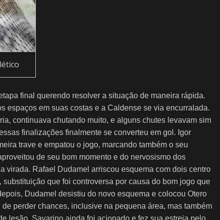
lético
 etapa final querendo resolver a situação de maneira rápida.
s espaços em suas costas e a Caldense se via encurralada.
ria, continuava chutando muito, e alguns chutes levavam sim
essas finalizações finalmente se converteu em gol. Igor
meira trave e empatou o jogo, marcando também o seu
o aproveitou de seu bom momento e do nervosismo dos
 da virada. Rafael Dudamel arriscou esquema com dois centro
 substituição que foi controversa por causa do bom jogo que
s depois, Dudamel desistiu do novo esquema e colocou Otero
ou de perder chances, inclusive na pequena área, mas também
e lesão. Savarino ainda foi acionado e fez sua estreia pelo