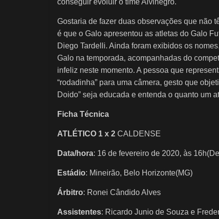
conseguir evoluir o time Alvinegro.
Gostaria de fazer duas observações que não tê
é que o Galo apresentou as atletas do Galo F
Diego Tardelli. Ainda foram exibidos os nomes
Galo na temporada, acompanhadas do compete
infeliz neste momento. A pessoa que represen
“rodadinha” para uma câmera, gesto que objeti
Doido” seja educada e entenda o quanto um a
Ficha Técnica
ATLÉTICO 1 x 2
CALDENSE
Data/hora
: 16 de fevereiro de 2020, às 16h(De
Estádio
: Mineirão, Belo Horizonte(MG)
Árbitro
: Ronei Cândido Alves
Assistentes
: Ricardo Junio de Souza e Freder