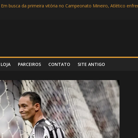
 Em busca da primeira vitória no Campeonato Mineiro, Atlético enf
Campeonato Mineiro
rlândia no Parque do Sábia em busca de mais uma vitória no Mineiro
 Super Bowl LVI entre Cincinnati Bengals e Los Angeles Rams
incipal e com show dos garotos, Atlético vence Tombense por 3 a 0
LOJA
PARCEIROS
CONTATO
SITE ANTIGO