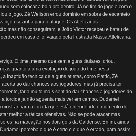
nuou sem colocar a bola pra dentro. Já no fim do jogo e com o
elou o jogo. Zé Welison errou domínio em sobra de escanteio
vançou sozinha para o ataque. Os Atleticanos
ão mas não conseguiram, e João Victor recebeu e bateu de
 perdeu em casa e foi vaiado pela frustrada Massa Atleticana.
erviço. O time, mesmo que sem alguns titulares, criou,
anças quanto a uma evolução do jogo do time nesta
a inaptidão técnica de alguns atletas, como Patric, Zé
 acerta ao dar chances aos jogadores, mas já precisa ter
 momento, faria muito mais sentido dar chances a jogadores do
ue a torcida já não aguenta mais ver em campo. Dudamel
a mostrar para a torcida que está entendendo o momento do
justar melhor a táticas ofensivas. Não se pode atacar mas
nsores na marcação nos dois gols da Caldense. Enfim, ainda
e Dudamel perceba o que é certo e o que é errado, para assim