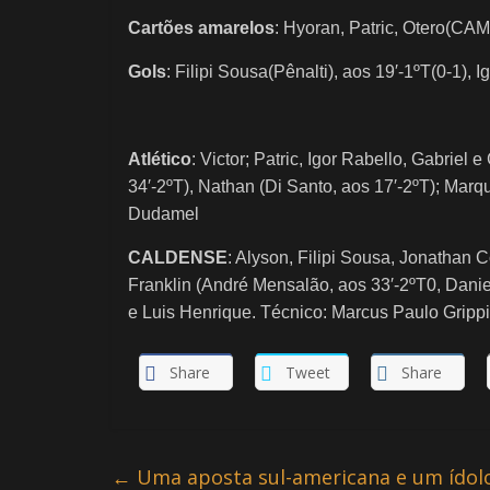
Cartões amarelos
: Hyoran, Patric, Otero(CAM
Gols
: Filipi Sousa(Pênalti), aos 19′-1ºT(0-1), 
Atlético
: Victor; Patric, Igor Rabello, Gabriel
34′-2ºT), Nathan (Di Santo, aos 17′-2ºT); Marqu
Dudamel
CALDENSE
: Alyson, Filipi Sousa, Jonathan 
Franklin (André Mensalão, aos 33′-2ºT0, Danie
e Luis Henrique. Técnico: Marcus Paulo Grippi
Share
Tweet
Share
←
Uma aposta sul-americana e um ídolo