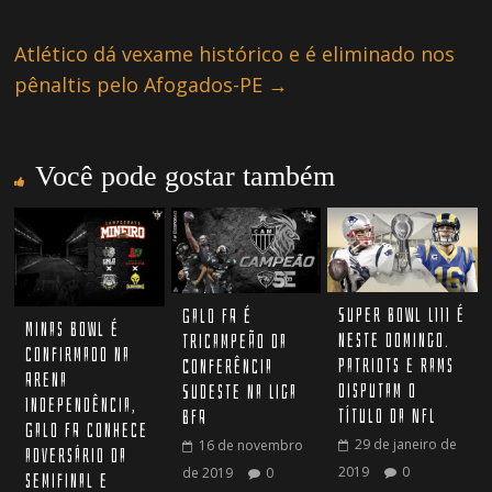
Atlético dá vexame histórico e é eliminado nos
pênaltis pelo Afogados-PE
→
Você pode gostar também
Super Bowl LIII é
Galo FA é
Minas Bowl é
neste domingo.
tricampeão da
confirmado na
Patriots e Rams
Conferência
Arena
disputam o
Sudeste na Liga
Independência,
título da NFL
BFA
Galo FA conhece
29 de janeiro de
16 de novembro
adversário da
2019
0
de 2019
0
semifinal e