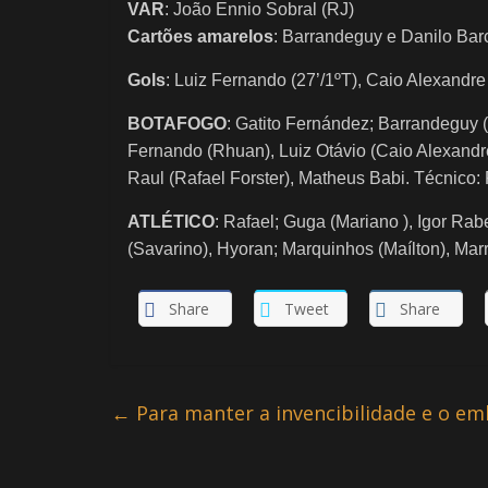
VAR
: João Ennio Sobral (RJ)
Cartões amarelos
: Barrandeguy e Danilo Bar
Gols
: Luiz Fernando (27’/1ºT), Caio Alexandre 
BOTAFOGO
: Gatito Fernández; Barrandeguy 
Fernando (Rhuan), Luiz Otávio (Caio Alexandr
Raul (Rafael Forster), Matheus Babi. Técnico: 
ATLÉTICO
: Rafael; Guga (Mariano ), Igor Rab
(Savarino), Hyoran; Marquinhos (Maílton), Mar
Share
Tweet
Share
←
Para manter a invencibilidade e o em