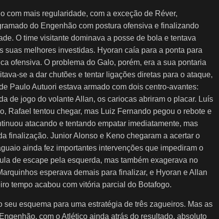
o com mais regularidade, com a exceção de Réver,
o gramado do Engenhão com postura ofensiva e finalizando
de. O time visitante dominava a posse de bola e tentava
s suas melhores investidas. Hyoran caía para a ponta para
ca ofensiva. O problema do Galo, porém, era a sua pontaria
mitava-se a dar chutões e tentar ligações diretas para o ataque,
e de Paulo Autuori estava armado com dois centro-avantes:
 de jogo do volante Allan, os cariocas abriram o placar. Luís
o, Rafael tentou chegar, mas Luiz Fernando pegou o rebote e
 continuou atacando e tentando empatar imediatamente, mas
da finalização. Junior Alonso e Keno chegaram a acertar o
aguaio ainda fez importantes intervenções que impediram o
lvula de escape pela esquerda, mas também exagerava no
rquinhos esperava demais para finalizar, e Hyoran e Allan
ro tempo acabou com vitória parcial do Botafogo.
o seu esquema para uma estratégia de três zagueiros. Mas as
genhão, com o Atlético ainda atrás do resultado, absoluto