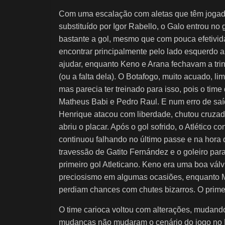
Com uma escalação com aletas que têm jogad
substituído por Igor Rabello, o Galo entrou n
bastante a gol, mesmo que com pouca efetivida
encontrar principalmente pelo lado esquerdo a
ajudar, enquanto Keno e Arana fechavam a trin
(ou a falta dela). O Botafogo, muito acuado, li
mas parecia ter treinado para isso, pois o tim
Matheus Babi e Pedro Raul. E num erro de saída
Henrique atacou com liberdade, chutou cruzad
abriu o placar. Após o gol sofrido, o Atlético
continuou falhando no último passe e na hora 
travessão de Gatito Fernández e o goleiro par
primeiro gol Atleticano. Keno era uma boa vá
preciosismo em algumas ocasiões, enquanto Ma
perdiam chances com chutes bizarros. O primei
O time carioca voltou com alterações, mudand
mudanças não mudaram o cenário do jogo no En