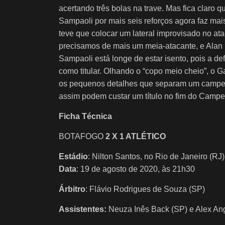
acertando três bolas na trave. Mas fica claro 
Sampaoli por mais seis reforços agora faz mais
teve que colocar um lateral improvisado no a
precisamos de mais um meia-atacante, e Alan F
Sampaoli está longe de estar isento, pois a d
como titular. Olhando o “copo meio cheio”, o 
os pequenos detalhes que separam um campeão
assim podem custar um título no fim do Campe
Ficha Técnica
BOTAFOGO
2 X 1 ATLÉTICO
Estádio
: Nilton Santos, no Rio de Janeiro (RJ)
Data
: 19 de agosto de 2020, às 21h30
Árbitro
: Flávio Rodrigues de Souza (SP)
Assistentes:
Neuza Inês Back (SP) e Alex Ang