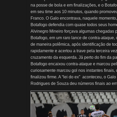
na posse de bola e em finalizações, e o Bota
em seu time aos 10 minutos, quando promoveu
Franco. O Galo encontrava, naquele momento, 
Botafogo defendia com quase todos seus home
Alvinegro Mineiro forçava algumas chegadas p
Botafogo, em um raro lance de contra-ataque,
de maneira polêmica, após identificação de to
rapidamente e acertou a trave pela terceira ve
cruzamento da esquerda. Já perto do fim da pa
Botafogo encaixou contra-ataque e marcou pel
curiosamente marcou gol nos instantes finais, 
finalizou firme. A “lei do ex” aconteceu, o Gal
Rodrigues de Souza deu números finais ao em