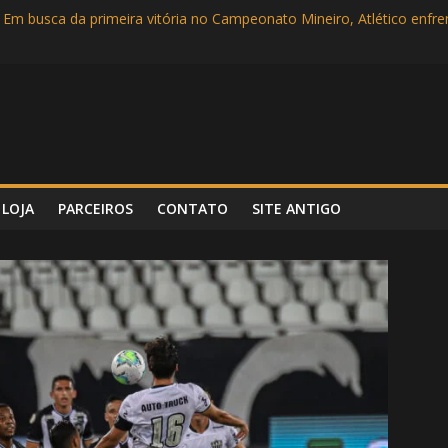
 Em busca da primeira vitória no Campeonato Mineiro, Atlético enf
Campeonato Mineiro
rlândia no Parque do Sábia em busca de mais uma vitória no Mineiro
 Super Bowl LVI entre Cincinnati Bengals e Los Angeles Rams
incipal e com show dos garotos, Atlético vence Tombense por 3 a 0
LOJA
PARCEIROS
CONTATO
SITE ANTIGO