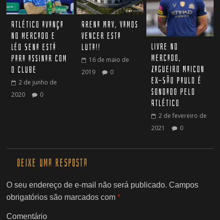
Arena MRV, Vamos
Atlético avança
vencer esta
no mercado e
Livre no
luta!!
Léo Sena está
mercado,
para assinar com
16 de maio de
zagueiro Maicon
o clube
2019
0
ex-São Paulo é
2 de junho de
sondado pelo
2020
0
Atlético
2 de fevereiro de
2021
0
Deixe uma resposta
O seu endereço de e-mail não será publicado.
Campos
obrigatórios são marcados com
*
Comentário