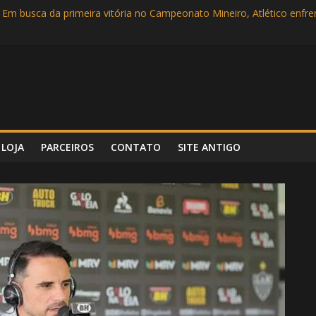
incipal e com show dos garotos, Atlético vence Tombense por 3 a 0
 Em busca da primeira vitória no Campeonato Mineiro, Atlético enf
Campeonato Mineiro
rlândia no Parque do Sábia em busca de mais uma vitória no Mineiro
 Super Bowl LVI entre Cincinnati Bengals e Los Angeles Rams
LOJA
PARCEIROS
CONTATO
SITE ANTIGO