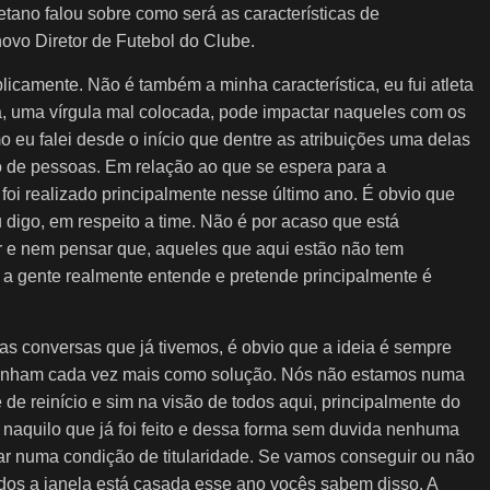
tano falou sobre como será as características de
ovo Diretor de Futebol do Clube.
licamente. Não é também a minha característica, eu fui atleta
a, uma vírgula mal colocada, pode impactar naqueles com os
o eu falei desde o início que dentre as atribuições uma delas
o de pessoas. Em relação ao que se espera para a
foi realizado principalmente nesse último ano. É obvio que
 digo, em respeito a time. Não é por acaso que está
ar e nem pensar que, aqueles que aqui estão não tem
e a gente realmente entende e pretende principalmente é
as conversas que já tivemos, é obvio que a ideia é sempre
 venham cada vez mais como solução. Nós não estamos numa
e reinício e sim na visão de todos aqui, principalmente do
 naquilo que já foi feito e dessa forma sem duvida nenhuma
ar numa condição de titularidade. Se vamos conseguir ou não
vidos a janela está casada esse ano vocês sabem disso. A