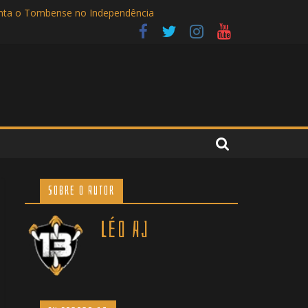
 no Independência
renta o Tombense no Independência
Sobre o Autor
Léo AJ