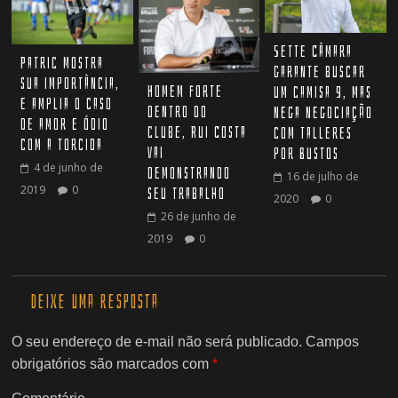
Sette Câmara
Patric mostra
garante buscar
sua importância,
Homem forte
um camisa 9, mas
e amplia o caso
dentro do
nega negociação
de amor e ódio
clube, Rui Costa
com Talleres
com a torcida
vai
por Bustos
4 de junho de
demonstrando
16 de julho de
2019
0
seu trabalho
2020
0
26 de junho de
2019
0
Deixe uma resposta
O seu endereço de e-mail não será publicado.
Campos
obrigatórios são marcados com
*