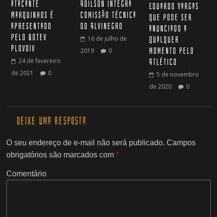
Adilson integra
atacante
Eduardo Vargas
comissão técnica
Marquinhos é
que pode ser
do Alvinegro
apresentado
anunciado a
pelo Botev
16 de julho de
qualquer
Plovdiv
momento pelo
2019
0
24 de fevereiro
Atlético
de 2021
0
5 de novembro
de 2020
0
Deixe uma resposta
O seu endereço de e-mail não será publicado.
Campos
obrigatórios são marcados com
*
Comentário