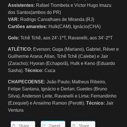
Assistentes:
Rafael Trombeta e Victor Hugo Imazu
dos Santos(ambos do PR)
VAR:
Rodrigo Carvalhaes de Miranda (RJ)
Cartões amarelos:
Hulk(CAM), Ignácio(CHA)
Gols:
Tchê Tchê, aos 24’-1ºT, Ravanelli, aos 34’-2ºT
ATLÉTICO:
Everson; Guga (Mariano), Gabriel, Réver e
Guilherme Arana; Allan, Tchê Tchê (Calebe) e Jair
(Zaracho); Hyoran (Echaporã), Hulk e Keno (Eduardo
Sasha).
Técnico:
Cuca
CHAPECOENSE:
João Paulo; Matheus Ribeiro,
Felipe Santana, Ignácio e Derlan; Guedes (Bruno
Silva), Anderson Leite, Ravanelli e Lima; Fernandinho
(Ezequiel) e Anselmo Ramon (Perotti).
Técnico:
Jair
Ventura
Share
Tweet
Share