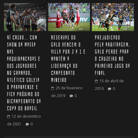
Reservas do
Prejudicado
AÍ CREDO… Com
Galo vencem o
pela arbitragem,
show da Massa
Villa por 3 a 1 e
Galo perde para
nas
mantém a
o Cruzeiro no
arquibancadas e
liderança do
primeiro jogo da
dos jogadores
Campeonato
final
no gramado,
Mineiro
Atlético goleia
15 de abril de
o Paranaense e
25 de fevereiro
2019
0
fica próximo do
de 2019
0
Bicampeonato da
Copa do Brasil
12 de dezembro
de 2021
0