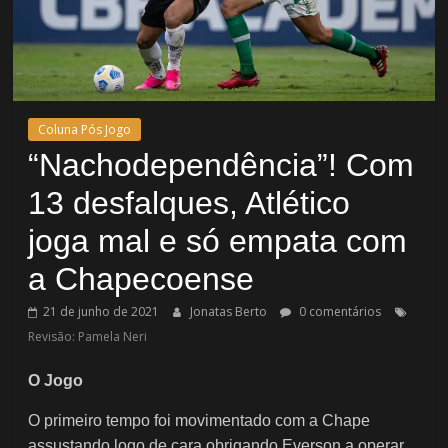
Coluna Pós Jogo
“Nachodependência”! Com
13 desfalques, Atlético
joga mal e só empata com
a Chapecoense
21 de junho de 2021
Jonatas Berto
0 comentários
Revisão: Pamela Neri
O Jogo
O primeiro tempo foi movimentado com a Chape
assustando logo de cara obrigando Everson a operar