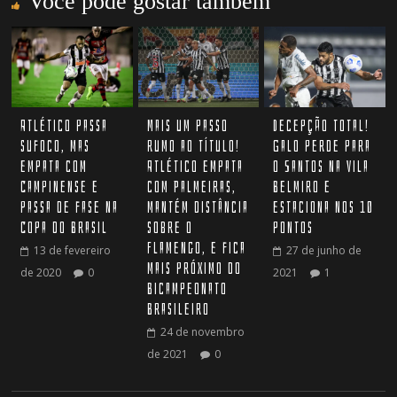
Você pode gostar também
Mais um passo
Atlético passa
Decepção total!
rumo ao título!
sufoco, mas
Galo perde para
Atlético empata
empata com
o Santos na Vila
com Palmeiras,
Campinense e
Belmiro e
mantém distância
passa de fase na
estaciona nos 10
sobre o
Copa do Brasil
pontos
Flamengo, e fica
13 de fevereiro
27 de junho de
mais próximo do
de 2020
0
2021
1
Bicampeonato
Brasileiro
24 de novembro
de 2021
0