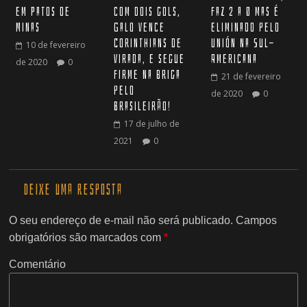
em Patos de
com dois gols,
faz 2 a 0 mas é
Minas
Galo vence
eliminado pelo
Corinthians de
Unión na Sul-
10 de fevereiro
virada, e segue
Americana
de 2020
0
firme na briga
21 de fevereiro
pelo
de 2020
0
Brasileirão!
17 de julho de
2021
0
Deixe uma resposta
O seu endereço de e-mail não será publicado.
Campos
obrigatórios são marcados com
*
Comentário