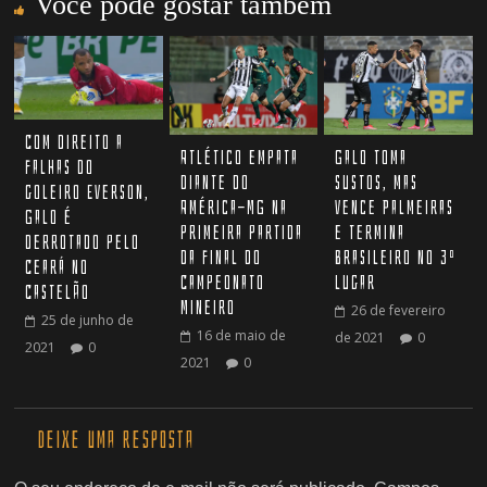
Você pode gostar também
Com direito a
Atlético empata
Galo toma
falhas do
diante do
sustos, mas
goleiro Everson,
América-MG na
vence Palmeiras
Galo é
primeira partida
e termina
derrotado pelo
da final do
Brasileiro no 3º
Ceará no
Campeonato
lugar
Castelão
Mineiro
26 de fevereiro
25 de junho de
16 de maio de
de 2021
0
2021
0
2021
0
Deixe uma resposta