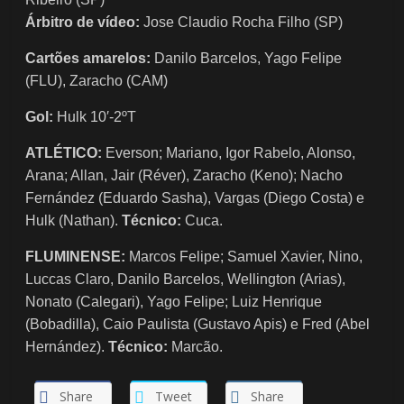
Árbitro de vídeo:
Jose Claudio Rocha Filho (SP)
Cartões amarelos:
Danilo Barcelos, Yago Felipe
(FLU), Zaracho (CAM)
Gol:
Hulk 10′-2ºT
ATLÉTICO:
Everson; Mariano, Igor Rabelo, Alonso,
Arana; Allan, Jair (Réver), Zaracho (Keno); Nacho
Fernández (Eduardo Sasha), Vargas (Diego Costa) e
Hulk (Nathan).
Técnico:
Cuca.
FLUMINENSE:
Marcos Felipe; Samuel Xavier, Nino,
Luccas Claro, Danilo Barcelos, Wellington (Arias),
Nonato (Calegari), Yago Felipe; Luiz Henrique
(Bobadilla), Caio Paulista (Gustavo Apis) e Fred (Abel
Hernández).
Técnico:
Marcão.
Share
Tweet
Share