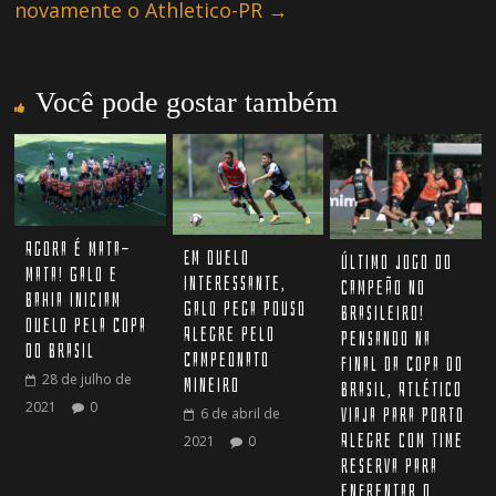
novamente o Athletico-PR
→
Você pode gostar também
Agora é mata-
Em duelo
Último jogo do
mata! Galo e
interessante,
campeão no
Bahia iniciam
Galo pega Pouso
Brasileiro!
duelo pela Copa
Alegre pelo
Pensando na
do Brasil
Campeonato
final da Copa do
28 de julho de
Mineiro
Brasil, Atlético
2021
0
viaja para Porto
6 de abril de
Alegre com time
2021
0
reserva para
enfrentar o