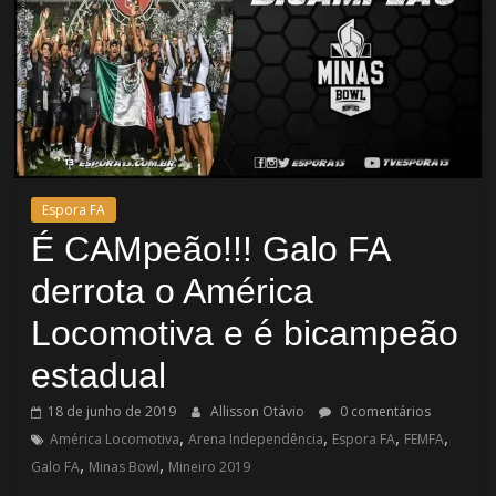
Espora FA
É CAMpeão!!! Galo FA
derrota o América
Locomotiva e é bicampeão
estadual
18 de junho de 2019
Allisson Otávio
0 comentários
,
,
,
,
América Locomotiva
Arena Independência
Espora FA
FEMFA
,
,
Galo FA
Minas Bowl
Mineiro 2019