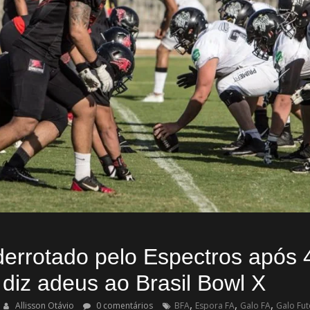
errotado pelo Espectros após 4
 diz adeus ao Brasil Bowl X
,
,
,
Allisson Otávio
0 comentários
BFA
Espora FA
Galo FA
Galo Fu