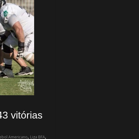
3 vitórias
,
,
tebol Americano
Liga BFA