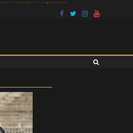
renta o Tombense no Independência
 no Independência