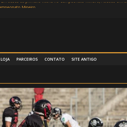
 Em busca da primeira vitória no Campeonato Mineiro, Atlético enf
Campeonato Mineiro
rlândia no Parque do Sábia em busca de mais uma vitória no Mineiro
 Super Bowl LVI entre Cincinnati Bengals e Los Angeles Rams
incipal e com show dos garotos, Atlético vence Tombense por 3 a 0
LOJA
PARCEIROS
CONTATO
SITE ANTIGO