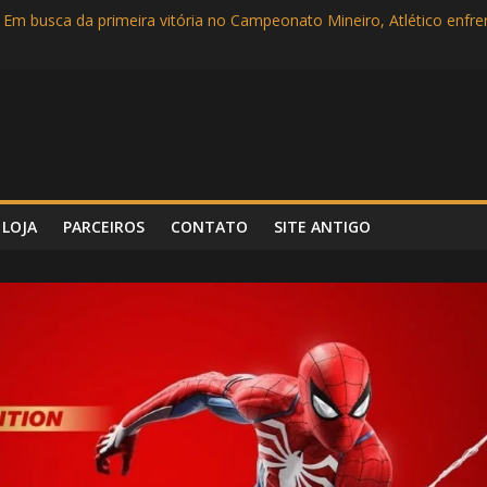
 Em busca da primeira vitória no Campeonato Mineiro, Atlético enf
Campeonato Mineiro
rlândia no Parque do Sábia em busca de mais uma vitória no Mineiro
 Super Bowl LVI entre Cincinnati Bengals e Los Angeles Rams
incipal e com show dos garotos, Atlético vence Tombense por 3 a 0
LOJA
PARCEIROS
CONTATO
SITE ANTIGO