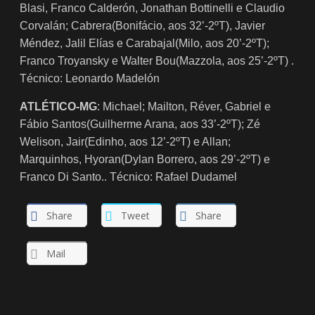
Blasi, Franco Calderón, Jonathan Bottinelli e Claudio
Corvalán; Cabrera(Bonifácio, aos 32’-2ºT), Javier
Méndez, Jalil Elías e Carabajal(Milo, aos 20’-2ºT);
Franco Troyansky e Walter Bou(Mazzola, aos 25’-2ºT) .
Técnico: Leonardo Madelón
ATLÉTICO-MG
: Michael; Mailton, Réver, Gabriel e
Fábio Santos(Guilherme Arana, aos 33’-2ºT); Zé
Welison, Jair(Edinho, aos 12’-2ºT) e Allan;
Marquinhos, Hyoran(Dylan Borrero, aos 29’-2ºT) e
Franco Di Santo.. Técnico: Rafael Dudamel
Share
Tweet
Share
Mail