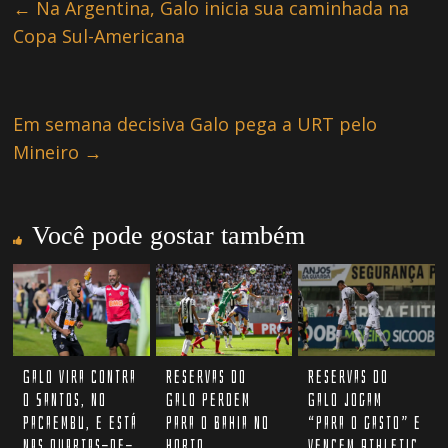
←
Na Argentina, Galo inicia sua caminhada na
Copa Sul-Americana
Em semana decisiva Galo pega a URT pelo
Mineiro
→
Você pode gostar também
Galo vira contra
Reservas do
Reservas do
o Santos, no
Galo perdem
Galo jogam
Pacaembu, e está
para o Bahia no
“para o gasto” e
nas quartas-de-
Horto
vencem Athletic