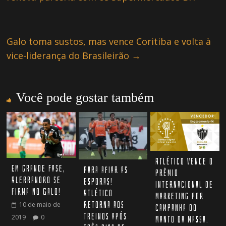
Galo toma sustos, mas vence Coritiba e volta à
vice-liderança do Brasileirão
→
Você pode gostar também
Atlético vence o
Em grande fase,
Para afiar as
prêmio
Alerrandro se
esporas!
internacional de
firma no Galo!
Atlético
marketing por
retorna aos
10 de maio de
campanha do
treinos após
2019
0
Manto da Massa.