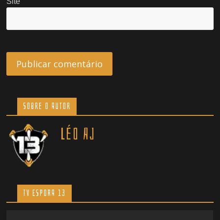
Site
Sobre o Autor
Léo AJ
TV ESPORA 13