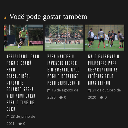
Você pode gostar também
Desfalcado, Galo
Para manter a
Galo enfrenta o
pega o Ceará
invencibilidade
Palmeiras para
pelo
e o embalo, Galo
reencontrar as
Brasileirão.
pega o Botafogo
vitórias pelo
Atacante
pelo Brasileirão
Brasileirão
Eduardo Sasha
18 de agosto de
31 de outubro de
vira nova baixa
2020
0
2020
0
para o time de
Cuca
23 de junho de
2021
0