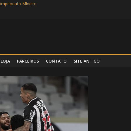
Campeonato Mineiro
rlândia no Parque do Sábia em busca de mais uma vitória no Mineiro
 Super Bowl LVI entre Cincinnati Bengals e Los Angeles Rams
incipal e com show dos garotos, Atlético vence Tombense por 3 a 0
 Em busca da primeira vitória no Campeonato Mineiro, Atlético enf
LOJA
PARCEIROS
CONTATO
SITE ANTIGO