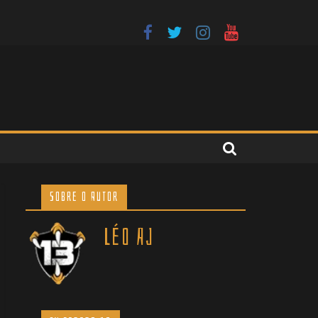
 no Independência
renta o Tombense no Independência
Sobre o Autor
Léo AJ