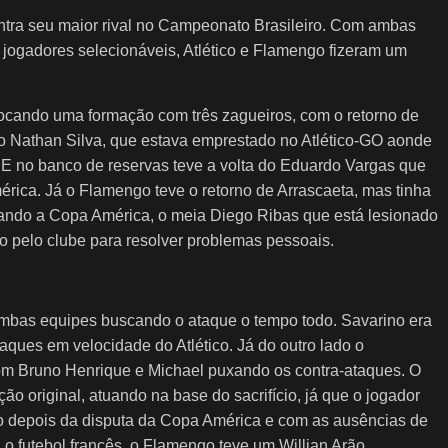
ontra seu maior rival no Campeonato Brasileiro. Com ambas
 jogadores selecionáveis, Atlético e Flamengo fizeram um
ocando uma formação com três zagueiros, com o retorno de
ro Nathan Silva, que estava emprestado no Atlético-GO aonde
. E no banco de reservas teve a volta do Eduardo Vargas que
rica. Já o Flamengo teve o retorno de Arrascaeta, mas tinha
tando a Copa América, o meia Diego Ribas que está lesionado
do pelo clube para resolver problemas pessoais.
ambas equipes buscando o ataque o tempo todo. Savarino era
taques em velocidade do Atlético. Já do outro lado o
om Bruno Henrique e Michael puxando os contra-ataques. O
o original, atuando na base do sacrifício, já que o jogador
 depois da disputa da Copa América e com as ausências de
 o futebol francês, o Flamengo teve um Willian Arão