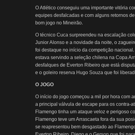
O Atlético conseguiu uma importante vitória c
equipes desfalcadas e com alguns retornos de
bom jogo no Mineirão.
O técnico Cuca surpreendeu na escalação col
Junior Alonso e a novidade da noite, o zaguei
foi destaque no início da competição nacional
estava servindo a seleção chilena na Copa Amé
desfalques de Everton Ribeiro que está dispu
e o goleiro reserva Hugo Souza que foi libera
O JOGO
O início do jogo começou a mil por hora com 
a principal válvula de escape para os contra-a
Flamengo tinha um ataque veloz e perigoso c
Flamengo teve um Arrascaeta fora da sua posiçã
se reapresentou bem desgastado ao Flamengo
Everton Ribeiro, Diego e o Gerson que foi para