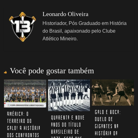
Leonardo Oliveira
Historiador, Pós Graduado em História
do Brasil, apaixonado pelo Clube
Atlético Mineiro.
Você pode gostar também
Galo e Boca:
América: o
Quarenta e nove
duelo de
terreiro do
anos do título
gigantes na
Galo! A história
Brasileiro de
história da
dos confrontos