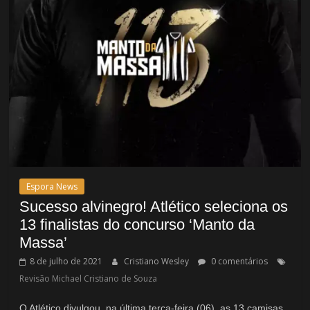
Espora News
Sucesso alvinegro! Atlético seleciona os
13 finalistas do concurso ‘Manto da
Massa’
8 de julho de 2021
Cristiano Wesley
0 comentários
Revisão Michael Cristiano de Souza
O Atlético divulgou, na última terça-feira (06), as 13 camisas