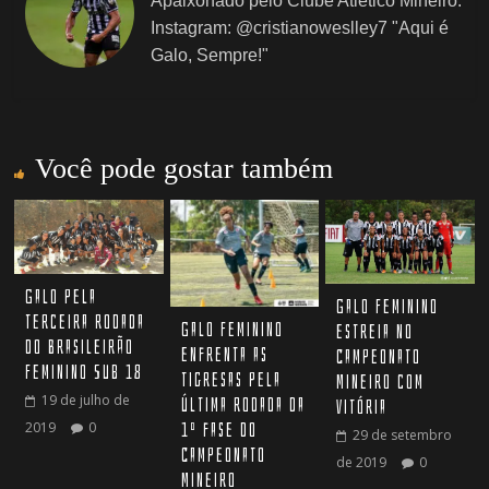
Apaixonado pelo Clube Atlético Mineiro.
Instagram: @cristianoweslley7 "Aqui é
Galo, Sempre!"
Você pode gostar também
Galo pela
Galo Feminino
terceira rodada
Galo Feminino
estreia no
do Brasileirão
enfrenta as
Campeonato
Feminino Sub 18
tigresas pela
Mineiro com
19 de julho de
última rodada da
vitória
2019
0
1º fase do
29 de setembro
Campeonato
de 2019
0
Mineiro