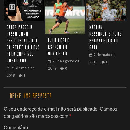
Nathan,
Saiba passo a
ressurge e pode
passo como
Luan perde
permanecer no
assistir ao jogo
espaço no
Galo
do Atlético hoje
Alvinegro
pela Copa Sul
7 de maio de
Americana
23 de agosto de
2019
0
21 de maio de
2019
0
2019
1
Deixe uma resposta
O seu endereço de e-mail não será publicado.
Campos
obrigatórios são marcados com
*
Comentário