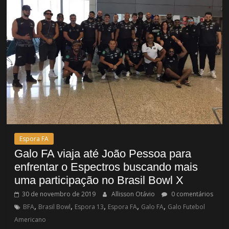
Espora FA
Galo FA viaja até João Pessoa para
enfrentar o Espectros buscando mais
uma participação no Brasil Bowl X
30 de novembro de 2019
Allisson Otávio
0 comentários
,
,
,
,
,
BFA
Brasil Bowl
Espora 13
Espora FA
Galo FA
Galo Futebol
Americano